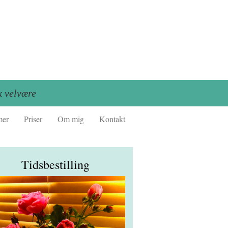
k velvære
mer
Priser
Om mig
Kontakt
Tidsbestilling