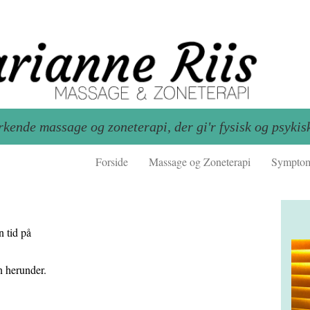
kende massage og zoneterapi, der gi'r fysisk og psykis
Forside
Massage og Zoneterapi
Sympto
n tid på
n herunder.