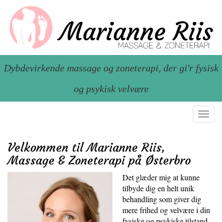
Dybdevirkende massage og zoneterapi, der gi'r fysisk
og psykisk velvære
Toggl
navig
Velkommen til Marianne Riis,
Massage & Zoneterapi på Østerbro
Det glæder mig at kunne
tilbyde dig en helt unik
behandling som giver dig
mere frihed og velvære i din
fysiske og psykiske tilstand.