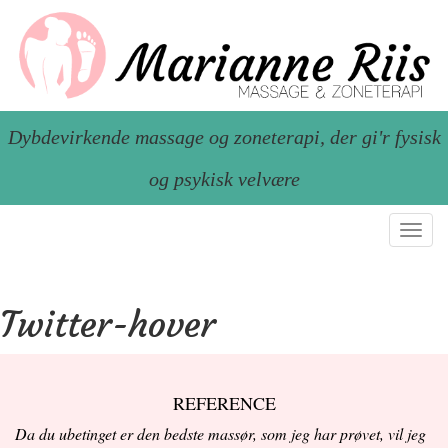
Dybdevirkende massage og zoneterapi, der gi'r fysisk
og psykisk velvære
Toggl
navig
Twitter-hover
REFERENCE
Da du ubetinget er den bedste massør, som jeg har prøvet, vil jeg